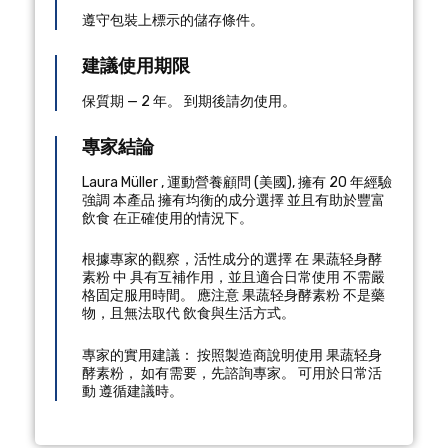
遵守包裝上標示的儲存條件。
建議使用期限
保質期 — 2 年。 到期後請勿使用。
專家結論
Laura Müller
,
運動營養顧問
(
美國
), 擁有 20 年經驗
強調 本產品 擁有均衡的成分選擇 並且有助於豐富
飲食 在正確使用的情況下。
根據專家的觀察，活性成分的選擇 在 果蔬轻身酵
素粉 中 具有互補作用，並且適合日常使用 不需嚴
格固定服用時間。 應注意 果蔬轻身酵素粉 不是藥
物，且無法取代 飲食與生活方式。
專家的實用建議： 按照製造商說明使用 果蔬轻身
酵素粉， 如有需要，先諮詢專家。 可用於日常活
動 遵循建議時。