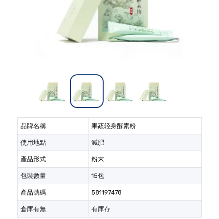
品牌名稱
果蔬轻身酵素粉
使用地點
減肥
產品形式
粉末
包裝數量
15包
產品號碼
581197478
倉庫有無
有庫存