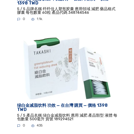
1398 TWD
5 / 5 品牌名稱 纤纤佳人塑形胶囊 應用領域 減肥 藥品格式
膠囊 每包數量 60粒 產品代碼 348744546
0
1.1k.
绿白金减脂饮料 功效 — 在台灣 購買 — 價格 1398
TWD
5 / 5 產品名稱 绿白金减脂饮料 應用 減肥 產品類型 液體 每
包數量 500毫升 貨號 189294521
0
435