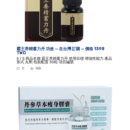
霸王养精蓄力丹 功效 — 在台灣 訂購 — 價格 1398
TWD
5 / 5 商品名稱 霸王养精蓄力丹 使用目標 增強性能力 產品
形式 丸劑 包裝配置 30粒 項目編號
0
555