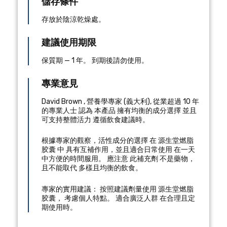
儲存條件
存放於陰涼乾燥處。
建議使用期限
保質期 — 1 年。 到期後請勿使用。
專業意見
David Brown
,
營養學專家
(
義大利
), 從業超過 10 年
的專業人士
認為 本產品 擁有均衡的成分選擇 並且
可支持整體活力 遵循飲食建議時。
根據專家的觀察，活性成分的選擇 在 源生堂燃脂
胶囊 中 具有互補作用，並且適合日常使用 在一天
中方便的時間服用。 應注意 此補充劑 不是藥物，
且不能取代 多樣且均衡的飲食。
專家的實用建議： 按照建議劑量使用 源生堂燃脂
胶囊， 考慮個人特點。 適合廣泛人群 在合理且定
期使用時。