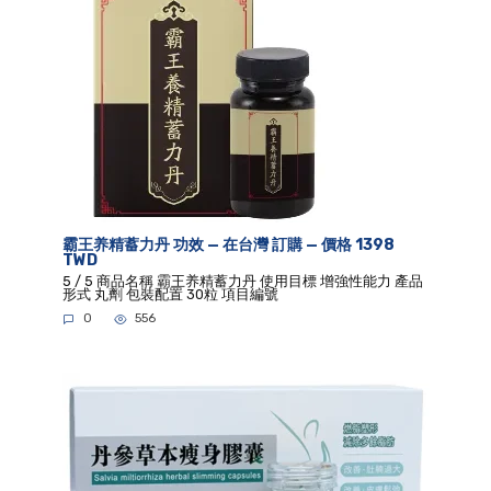
霸王养精蓄力丹 功效 — 在台灣 訂購 — 價格 1398
TWD
5 / 5 商品名稱 霸王养精蓄力丹 使用目標 增強性能力 產品
形式 丸劑 包裝配置 30粒 項目編號
0
556