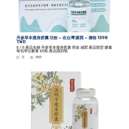
丹参草本瘦身胶囊 功效 — 在台灣 購買 — 價格 1398
TWD
5 / 5 產品名稱 丹参草本瘦身胶囊 用途 減肥 產品類型 膠囊
每包單位數量 60粒 產品識別號
0
983