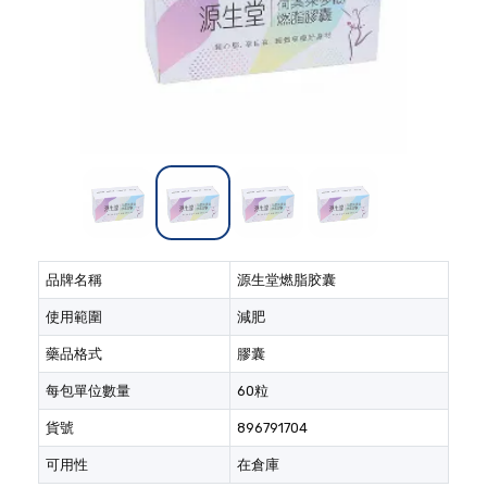
品牌名稱
源生堂燃脂胶囊
使用範圍
減肥
藥品格式
膠囊
每包單位數量
60粒
貨號
896791704
可用性
在倉庫