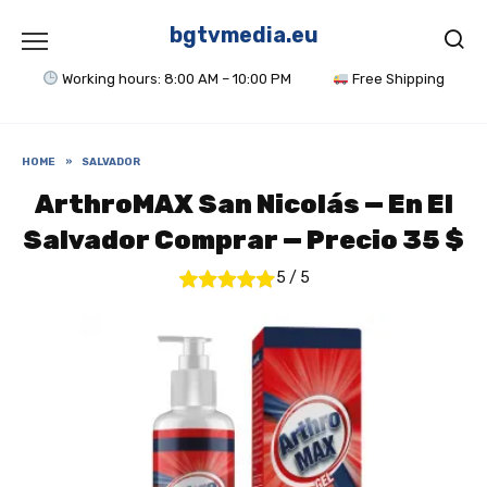
Skip
to
bgtvmedia.eu
content
Working hours: 8:00 AM – 10:00 PM
Free Shipping
HOME
»
SALVADOR
ArthroMAX San Nicolás — En El
Salvador Comprar — Precio 35 $
5
/
5