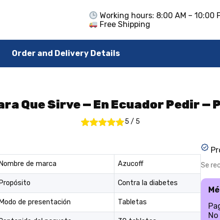
Working hours: 8:00 AM – 10:00 
Free Shipping
Order and Delivery Details
ra Que Sirve — En Ecuador Pedir — 
5
/
5
Pr
Nombre de marca
Azucoff
Se re
Propósito
Contra la diabetes
Mé
Modo de presentación
Tabletas
Pag
No 