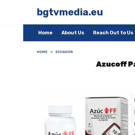
Skip
to
bgtvmedia.eu
content
Home
About Us
Reach Out to Us
HOME
»
ECUADOR
Azucoff Pa