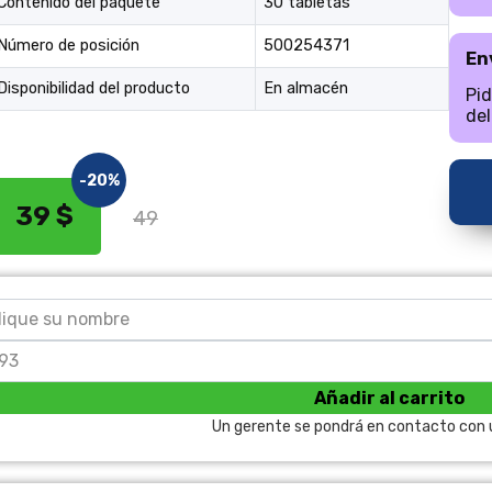
Contenido del paquete
30 tabletas
Número de posición
500254371
En
Disponibilidad del producto
En almacén
Pid
del
-20%
39 $
49
Añadir al carrito
Un gerente se pondrá en contacto con u