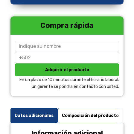
Compra rápida
Adquirir el producto
En un plazo de 10 minutos durante el horario laboral,
un gerente se pondrá en contacto con usted.
Datos adicionales
Composición del producto
Có
Información adicional