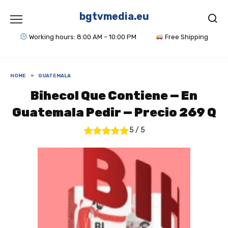
Skip
to
bgtvmedia.eu
content
Working hours: 8:00 AM – 10:00 PM
Free Shipping
HOME
»
GUATEMALA
Bihecol Que Contiene — En
Guatemala Pedir — Precio 269 Q
5
/
5