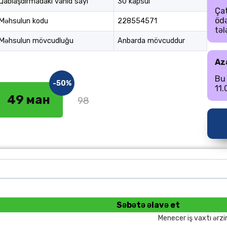
Qablaşdırmadakı vahid sayı
30 kapsul
Çat
öd
Məhsulun kodu
228554571
təl
Məhsulun mövcudluğu
Anbarda mövcuddur
Az
Bu
-50%
11.
49 ман
98
Səbətə əlavə et
Menecer iş vaxtı ərzi