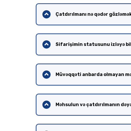
Çatdırılmanı nə qədər gözləmək
Sifarişimin statusunu izləyə b
Müvəqqəti anbarda olmayan məh
Məhsulun və çatdırılmanın dəy