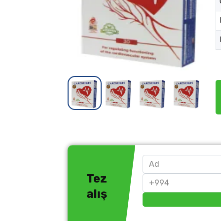
Tez
alış