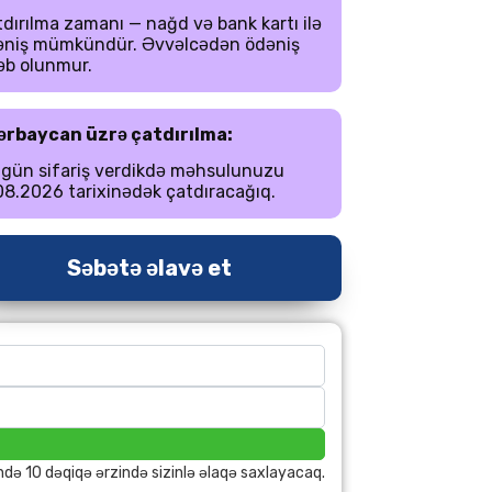
dırılma zamanı — nağd və bank kartı ilə
əniş mümkündür. Əvvəlcədən ödəniş
əb olunmur.
ərbaycan üzrə çatdırılma:
 gün sifariş verdikdə məhsulunuzu
08.2026 tarixinədək çatdıracağıq.
Səbətə əlavə et
ndə 10 dəqiqə ərzində sizinlə əlaqə saxlayacaq.