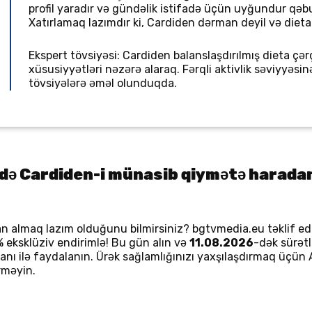
profil yaradır və gündəlik istifadə üçün uyğundur qəbu
Xatırlamaq lazımdır ki, Cardiden dərman deyil və dieta
Ekspert tövsiyəsi: Cardiden balanslaşdırılmış dieta çər
xüsusiyyətləri nəzərə alaraq. Fərqli aktivlik səviyyəs
tövsiyələrə əməl olunduqda.
ə Cardiden-i münasib qiymətə harada
almaq lazım olduğunu bilmirsiniz? bgtvmedia.eu təklif edi
eksklüziv endirimlə! Bu gün alın və
11.08.2026
-dək sürətl
kanı ilə faydalanın. Ürək sağlamlığınızı yaxşılaşdırmaq üçü
rməyin.