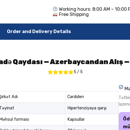
Working hours: 8:00 AM – 10:00 
Free Shipping
Order and Delivery Details
adə Qaydası — Azerbaycandan Alış 
5
/
5
Mə
Şirkət Adı
Cardiden
Tətbi
lazımd
Təyinat
Hipertenziyaya qarşı
Öd
Məhsul forması
Kapsullar
mü