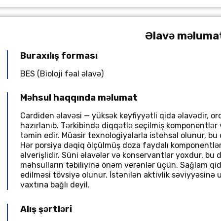
Əlavə məluma
Buraxılış forması
BES (Bioloji fəal əlavə)
Məhsul haqqında məlumat
Cardiden əlavəsi — yüksək keyfiyyətli qida əlavədir,
hazırlanıb. Tərkibində diqqətlə seçilmiş komponentlər 
təmin edir. Müasir texnologiyalarla istehsal olunur, bu d
Hər porsiya dəqiq ölçülmüş doza faydalı komponentlər
əlverişlidir. Süni əlavələr və konservantlar yoxdur, bu 
məhsulların təbiliyinə önəm verənlər üçün. Sağlam qid
edilməsi tövsiyə olunur. İstənilən aktivlik səviyyəsin
vaxtına bağlı deyil.
Alış şərtləri