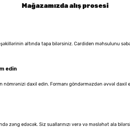
Mağazamızda alış prosesi
əkillərinin altında tapa bilərsiniz. Cardiden məhsulunu səb
im edin
efon nömrənizi daxil edin. Formanı göndərməzdən əvvəl daxi
də zəng edəcək. Siz suallarınızı verə və məsləhət ala bilərsi