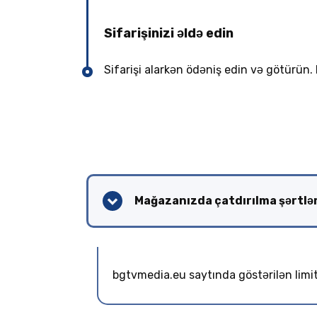
Sifarişinizi əldə edin
Sifarişi alarkən ödəniş edin və götürün.
Mağazanızda çatdırılma şərtlər
bgtvmedia.eu saytında göstərilən limitd