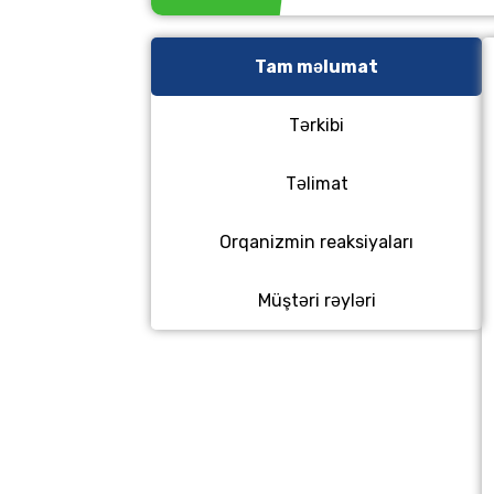
Tam məlumat
Tərkibi
Təlimat
Orqanizmin reaksiyaları
Müştəri rəyləri