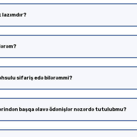
 lazımdır?
ilərəm?
sulu sifariş edə bilərəmmi?
ərindən başqa əlavə ödənişlər nəzərdə tutulubmu?