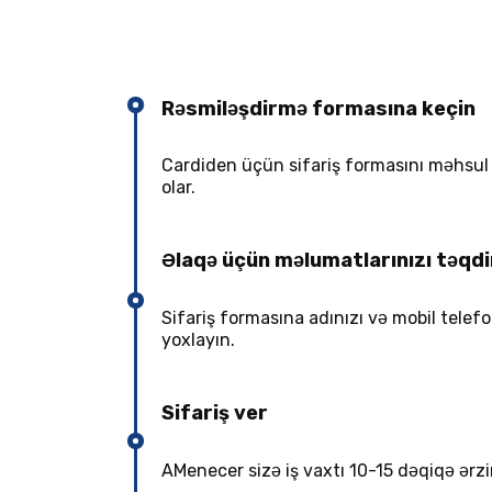
Rəsmiləşdirmə formasına keçin
Cardiden üçün sifariş formasını məhsul ş
olar.
Əlaqə üçün məlumatlarınızı təqd
Sifariş formasına adınızı və mobil tel
yoxlayın.
Sifariş ver
AMenecer sizə iş vaxtı 10-15 dəqiqə ərzin