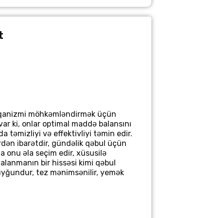
t
 orqanizmi möhkəmləndirmək üçün
var ki, onlar optimal maddə balansını
a təmizliyi və effektivliyi təmin edir.
dən ibarətdir, gündəlik qəbul üçün
da onu əla seçim edir, xüsusilə
alanmanın bir hissəsi kimi qəbul
ə uyğundur, tez mənimsənilir, yemək