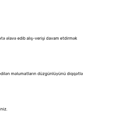
ətə əlavə edib alış-verişi davam etdirmək
l edilən məlumatların düzgünlüyünü diqqətlə
niz.