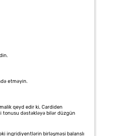
din.
fadə etməyin.
ə malik
qeyd edir ki, Cardiden
mi tonusu dəstəkləyə bilər düzgün
i ingridiyentlərin birləşməsi balanslı