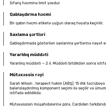
Sifariş həcminə limit yoxdur.
Qablaşdırma həcmi
Bir qabın həcmi etiketə uyğun olaraq həyata keçirilir.
Saxlama şərtləri
Qablaşdırmada göstərilən saxlanma şərtlərinə riayət e
Yararlılıq müddəti
Yararlılıq müddəti — 2 il. Müddəti bitdikdən sonra isti
Mütəxəssis rəyi
Sarah Wilson
,
terapevt həkim
(
ABŞ
), 15 illik təcrübəy
balanslaşdırılmış komponent seçimi ilə seçilir və ümu
istifadə edildikdə.
Mütəxəssisin müşahidələrinə görə, Cardiden tərkibindək