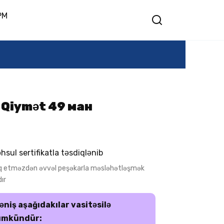
PM
— Qiymət 49 ман
hsul sertifikatla təsdiqlənib
q etməzdən əvvəl peşəkarla məsləhətləşmək
ır
əniş aşağıdakılar vasitəsilə
mkündür: