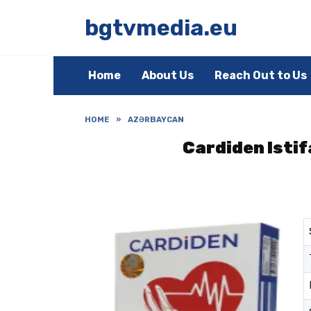
Skip
to
bgtvmedia.eu
content
Home
About Us
Reach Out to Us
HOME
»
AZƏRBAYCAN
Cardiden Istif