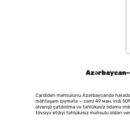
Azərbaycan-d
Cardiden məhsulunu Azərbaycandə haradan 
möhtəşəm qiymətə — cəmi 49 ман, indi 50% 
əlverişli çatdırılma və təhlükəsiz ödəmə im
tövsiyə etdiyi təhlükəsiz məhsulu əldən ve