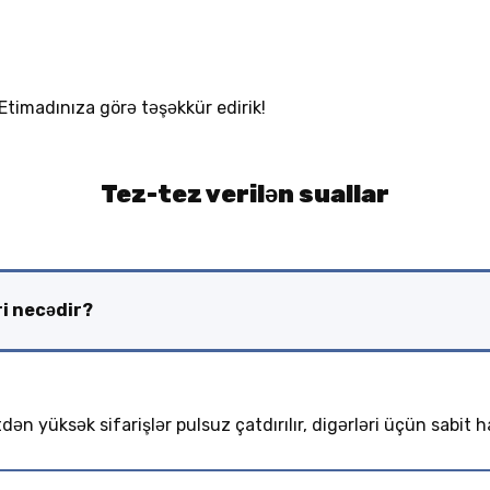
 Etimadınıza görə təşəkkür edirik!
Tez-tez verilən suallar
i necədir?
ən yüksək sifarişlər pulsuz çatdırılır, digərləri üçün sabit 