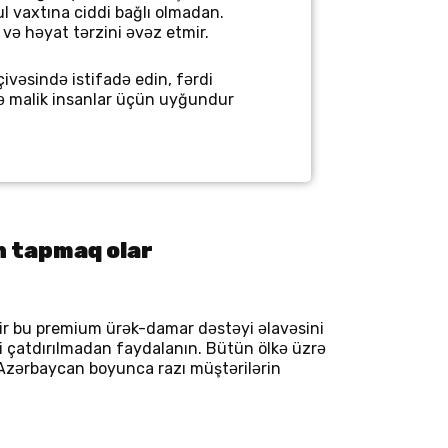
l vaxtına ciddi bağlı olmadan.
 və həyat tərzini əvəz etmir.
çivəsində istifadə edin, fərdi
inə malik insanlar üçün uyğundur
n tapmaq olar
r bu premium ürək-damar dəstəyi əlavəsini
i çatdırılmadan faydalanın. Bütün ölkə üzrə
n Azərbaycan boyunca razı müştərilərin