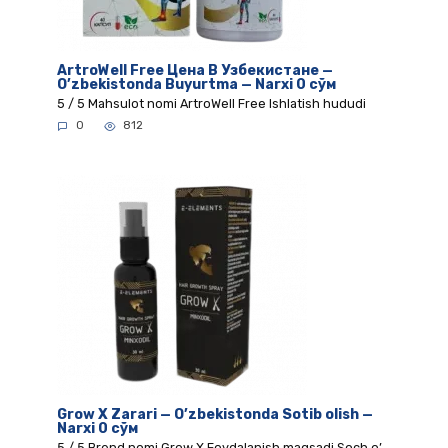
ArtroWell Free Цена В Узбекистане —
O’zbekistonda Buyurtma — Narxi 0 сўм
5 / 5 Mahsulot nomi ArtroWell Free Ishlatish hududi
0
812
Grow X Zarari — O’zbekistonda Sotib olish —
Narxi 0 сўм
5 / 5 Brend nomi Grow X Foydalanish maqsadi Soch o’