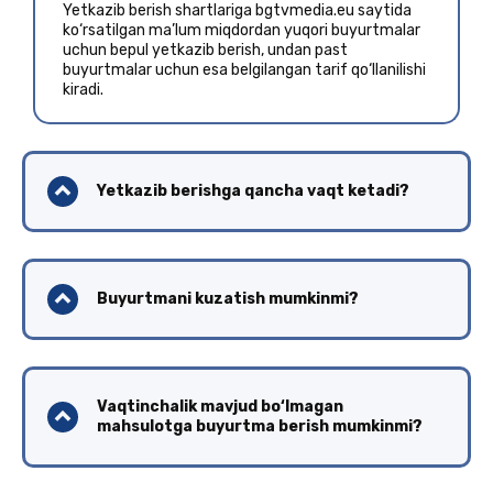
Yetkazib berish shartlariga bgtvmedia.eu saytida
ko‘rsatilgan ma’lum miqdordan yuqori buyurtmalar
uchun bepul yetkazib berish, undan past
buyurtmalar uchun esa belgilangan tarif qo‘llanilishi
kiradi.
Yetkazib berishga qancha vaqt ketadi?
Buyurtmani kuzatish mumkinmi?
Vaqtinchalik mavjud bo‘lmagan
mahsulotga buyurtma berish mumkinmi?