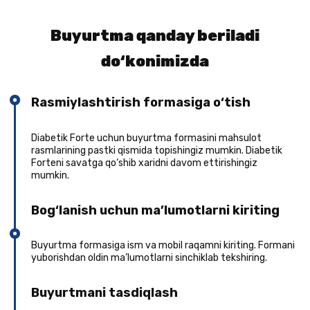
Buyurtma qanday beriladi
do‘konimizda
Rasmiylashtirish formasiga o‘tish
Diabetik Forte uchun buyurtma formasini mahsulot
rasmlarining pastki qismida topishingiz mumkin. Diabetik
Forteni savatga qo‘shib xaridni davom ettirishingiz
mumkin.
Bog‘lanish uchun ma’lumotlarni kiriting
Buyurtma formasiga ism va mobil raqamni kiriting. Formani
yuborishdan oldin ma’lumotlarni sinchiklab tekshiring.
Buyurtmani tasdiqlash