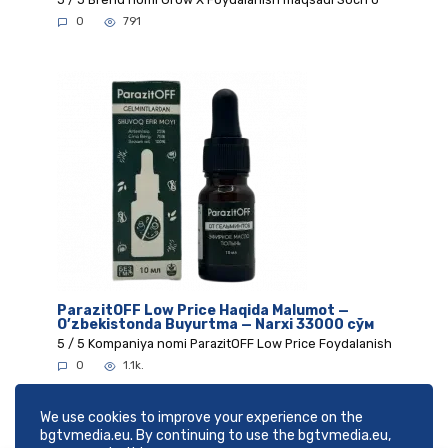
0
791
ParazitOFF Low Price Haqida Malumot —
O’zbekistonda Buyurtma — Narxi 33000 сўм
5 / 5 Kompaniya nomi ParazitOFF Low Price Foydalanish
0
1.1k.
We use cookies to improve your experience on the
bgtvmedia.eu. By continuing to use the bgtvmedia.eu,