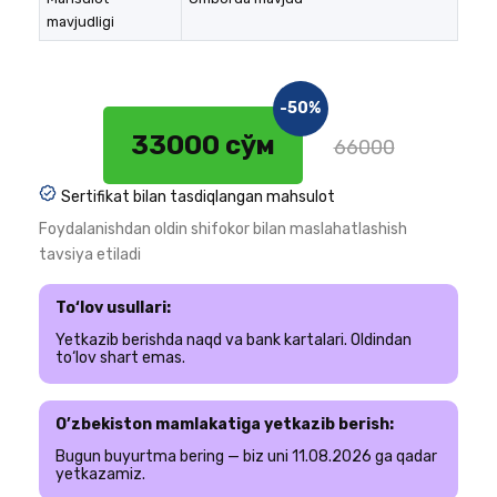
mavjudligi
-50%
33000 сўм
66000
Sertifikat bilan tasdiqlangan mahsulot
Foydalanishdan oldin shifokor bilan maslahatlashish
tavsiya etiladi
To‘lov usullari:
Yetkazib berishda naqd va bank kartalari. Oldindan
to‘lov shart emas.
O’zbekiston mamlakatiga yetkazib berish:
Bugun buyurtma bering — biz uni 11.08.2026 ga qadar
yetkazamiz.