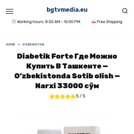
Skip
to
bgtvmedia.eu
content
Working hours: 8:00 AM – 10:00 PM
Free Shipping
HOME
»
O'ZBEKISTON
Diabetik Forte Где Можно
Купить В Ташкенте —
O’zbekistonda Sotib olish —
Narxi 33000 сўм
5
/
5