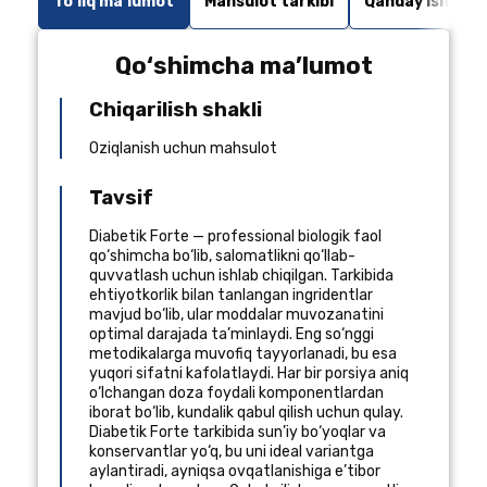
To‘liq ma’lumot
Mahsulot tarkibi
Qanday ishlatis
Qo‘shimcha ma’lumot
Chiqarilish shakli
Oziqlanish uchun mahsulot
Tavsif
Diabetik Forte — professional biologik faol
qo‘shimcha bo‘lib, salomatlikni qo‘llab-
quvvatlash uchun ishlab chiqilgan. Tarkibida
ehtiyotkorlik bilan tanlangan ingridentlar
mavjud bo‘lib, ular moddalar muvozanatini
optimal darajada ta’minlaydi. Eng so‘nggi
metodikalarga muvofiq tayyorlanadi, bu esa
yuqori sifatni kafolatlaydi. Har bir porsiya aniq
o‘lchangan doza foydali komponentlardan
iborat bo‘lib, kundalik qabul qilish uchun qulay.
Diabetik Forte tarkibida sun’iy bo‘yoqlar va
konservantlar yo‘q, bu uni ideal variantga
aylantiradi, ayniqsa ovqatlanishiga e’tibor