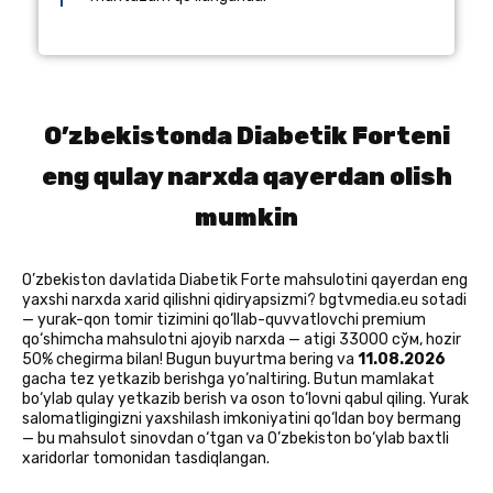
O’zbekistonda Diabetik Forteni
eng qulay narxda qayerdan olish
mumkin
O’zbekiston davlatida Diabetik Forte mahsulotini qayerdan eng
yaxshi narxda xarid qilishni qidiryapsizmi? bgtvmedia.eu sotadi
— yurak-qon tomir tizimini qo‘llab-quvvatlovchi premium
qo‘shimcha mahsulotni ajoyib narxda — atigi 33000 сўм, hozir
50% chegirma bilan! Bugun buyurtma bering va
11.08.2026
gacha tez yetkazib berishga yo‘naltiring. Butun mamlakat
bo‘ylab qulay yetkazib berish va oson to‘lovni qabul qiling. Yurak
salomatligingizni yaxshilash imkoniyatini qo‘ldan boy bermang
— bu mahsulot sinovdan o‘tgan va O’zbekiston bo‘ylab baxtli
xaridorlar tomonidan tasdiqlangan.