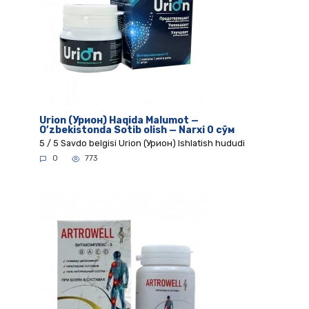
Urion (Урион) Haqida Malumot —
O’zbekistonda Sotib olish — Narxi 0 сўм
5 / 5 Savdo belgisi Urion (Урион) Ishlatish hududi
0
773