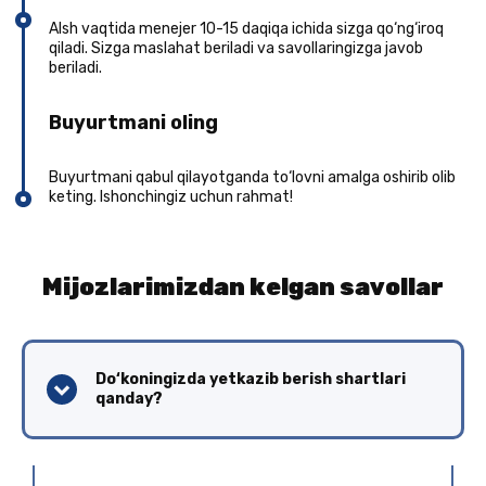
AIsh vaqtida menejer 10-15 daqiqa ichida sizga qo‘ng‘iroq
qiladi. Sizga maslahat beriladi va savollaringizga javob
beriladi.
Buyurtmani oling
Buyurtmani qabul qilayotganda to‘lovni amalga oshirib olib
keting. Ishonchingiz uchun rahmat!
Mijozlarimizdan kelgan savollar
Do‘koningizda yetkazib berish shartlari
qanday?