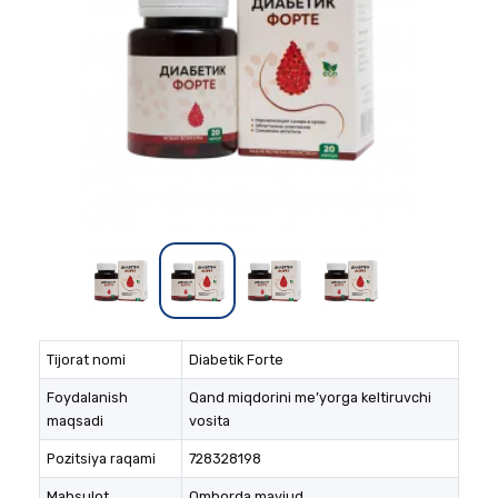
Tijorat nomi
Diabetik Forte
Foydalanish
Qand miqdorini me’yorga keltiruvchi
maqsadi
vosita
Pozitsiya raqami
728328198
Mahsulot
Omborda mavjud