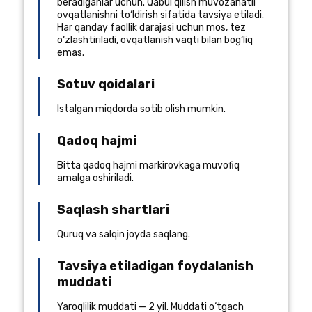
beradiganlar uchun. Qabul qilish muvozanatli
ovqatlanishni to‘ldirish sifatida tavsiya etiladi.
Har qanday faollik darajasi uchun mos, tez
o‘zlashtiriladi, ovqatlanish vaqti bilan bog‘liq
emas.
Sotuv qoidalari
Istalgan miqdorda sotib olish mumkin.
Qadoq hajmi
Bitta qadoq hajmi markirovkaga muvofiq
amalga oshiriladi.
Saqlash shartlari
Quruq va salqin joyda saqlang.
Tavsiya etiladigan foydalanish
muddati
Yaroqlilik muddati — 2 yil. Muddati o‘tgach