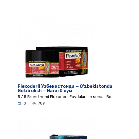
Flexoderil Узбекистонда — O’zbekistonda
Sotib olish — Narxi 0 сўм
5 / 5 Brend nomi Flexoderil Foydalanish sohasi Bo’
0
789