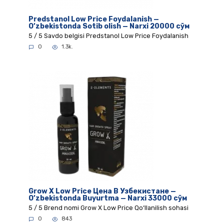
Predstanol Low Price Foydalanish —
O’zbekistonda Sotib olish — Narxi 20000 сўм
5 / 5 Savdo belgisi Predstanol Low Price Foydalanish
0
1.3k.
Grow X Low Price Цена В Узбекистане —
O’zbekistonda Buyurtma — Narxi 33000 сўм
5 / 5 Brend nomi Grow X Low Price Qo‘llanilish sohasi
0
843