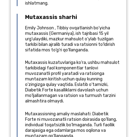
ishlatmang.
Mutaxassis sharhi
Emily Johnson
,
Tibbiy ovqatlanish bo‘yicha
mutaxassis
(
Germaniya
), ish tajribasi 15 yil
urg‘ulaydiki, mazkur mahsulot o‘ylab tuzilgan
tarkibi bilan ajralib turadi va ratsionni to‘ldirish
sifatida mos to‘g‘ri qo‘llanganda.
Mutaxassis kuzatuvlariga ko‘ra, ushbu mahsulot
tarkibidagi faol komponentlar tanlovi
muvozanatli profil yaratadi va ratsionga
muntazam kiritish uchun qulay kunning
o‘zingizga qulay vaqtida. Eslatib o‘tamizki,
Diabetik Forte kasalliklarni davolash uchun
mo‘ljallanmagan va ratsion va turmush tarzini
almashtira olmaydi.
Mutaxassisning amaliy maslahati: Diabetik
Forte ni muvozanatli ratsion doirasida qo‘llang,
individual toqatsizlik bo‘lmaganda. Turli faollik
darajasiga ega odamlarga mos oqilona va
muntazam qo‘llanganda.