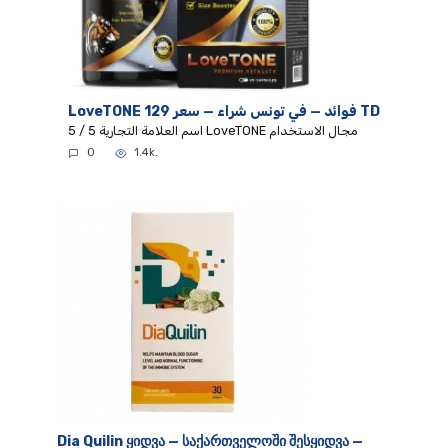
LoveTONE فوائد — في تونس شراء — سعر 129 TD
5 / 5 اسم العلامة التجارية LoveTONE مجال الاستخدام
0
1.4k.
Dia Quilin ყიდვა — საქართველოში შესყიდვა —