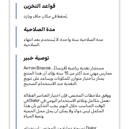
قواعد التخزين
يُحفظ في مكان جاف وبارد.
مدة الصلاحية
مدة الصلاحية سنة واحدة. لا يُستخدم بعد انتهاء
الصلاحية.
توصية خبير
مستشار تغذية رياضية
(
فرنسا
),
,
Антон Власов
ممارس مهني منذ أكثر من 15 سنة
يؤكد أن هذا المنتج
يمتاز بـاختيار متوازن للمكوّنات ويساعد على تنويع
التغذية عند الاستخدام الصحيح.
ووفق ملاحظات المختص، فإن اختيار العناصر الفعّالة
في Dialor تعمل بتكامل وتلائم الاستخدام اليومي في
الوقت المناسب خلال اليوم. يجب التذكير بأن هذا
المكمل ليس دواءً ولا يمكن أن يحل محل الحمية
ونمط الحياة.
نصيحة عملية من المختص: استخدام Dialor