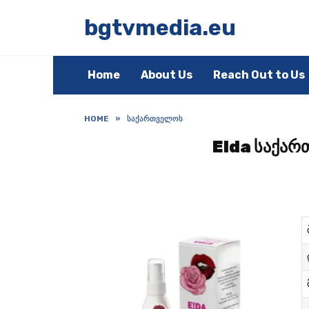
Skip
to
bgtvmedia.eu
content
Home
About Us
Reach Out to Us
HOME
»
ᲡᲐᲥᲐᲠᲗᲕᲔᲚᲝᲡ
Elda საქარ