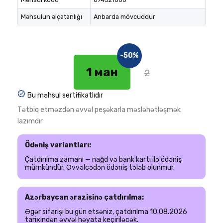
Məhsulun əlçatanlığı
Anbarda mövcuddur
-50%
1 ман
2
Bu məhsul sertifikatlıdır
Tətbiq etməzdən əvvəl peşəkarla məsləhətləşmək
lazımdır
Ödəniş variantları:
Çatdırılma zamanı — nağd və bank kartı ilə ödəniş
mümkündür. Əvvəlcədən ödəniş tələb olunmur.
Azərbaycan ərazisinə çatdırılma:
Əgər sifarişi bu gün etsəniz, çatdırılma 10.08.2026
tarixindən əvvəl həyata keçiriləcək.