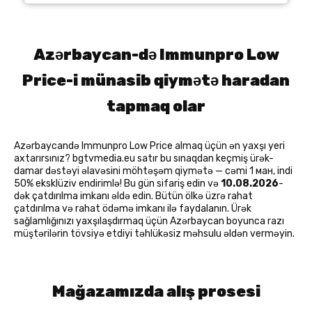
Azərbaycan-də Immunpro Low
Price-i münasib qiymətə haradan
tapmaq olar
Azərbaycandə Immunpro Low Price almaq üçün ən yaxşı yeri
axtarırsınız? bgtvmedia.eu satır bu sınaqdan keçmiş ürək-
damar dəstəyi əlavəsini möhtəşəm qiymətə — cəmi 1 ман, indi
50% eksklüziv endirimlə! Bu gün sifariş edin və
10.08.2026
-
dək çatdırılma imkanı əldə edin. Bütün ölkə üzrə rahat
çatdırılma və rahat ödəmə imkanı ilə faydalanın. Ürək
sağlamlığınızı yaxşılaşdırmaq üçün Azərbaycan boyunca razı
müştərilərin tövsiyə etdiyi təhlükəsiz məhsulu əldən verməyin.
Mağazamızda alış prosesi