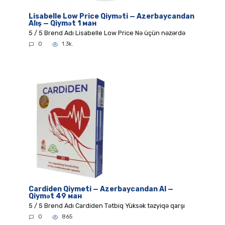
Lisabelle Low Price Qiyməti — Azerbaycandan
Alış — Qiymət 1 ман
5 / 5 Brend Adı Lisabelle Low Price Nə üçün nəzərdə
0
1.3k.
Cardiden Qiymeti — Azerbaycandan Al —
Qiymət 49 ман
5 / 5 Brend Adı Cardiden Tətbiq Yüksək təzyiqə qarşı
0
865