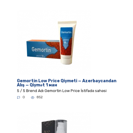
Gemortin Low Price Qiymeti — Azerbaycandan
Alış — Qiymət 1 ман
5 / 5 Brend Adı Gemortin Low Price İstifadə sahəsi
0
852