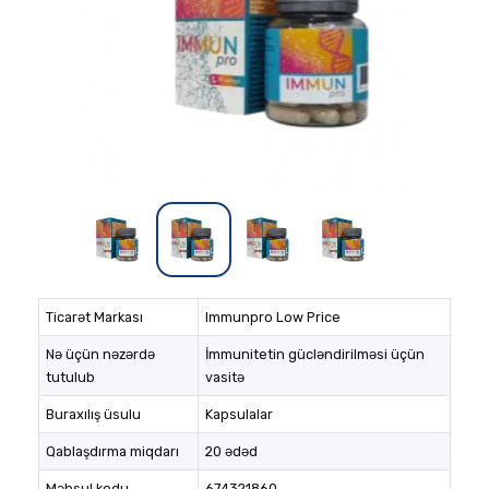
Ticarət Markası
Immunpro Low Price
Nə üçün nəzərdə
İmmunitetin gücləndirilməsi üçün
tutulub
vasitə
Buraxılış üsulu
Kapsulalar
Qablaşdırma miqdarı
20 ədəd
Məhsul kodu
674321860