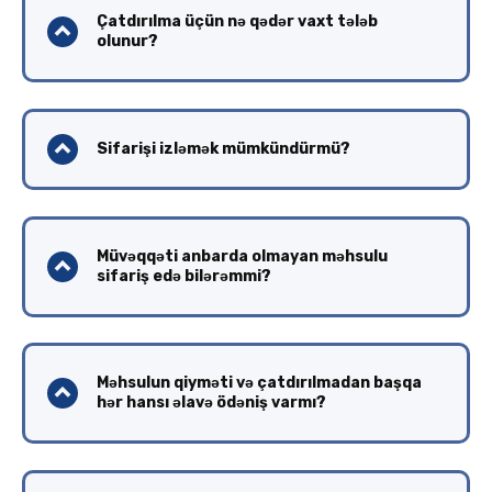
Çatdırılma üçün nə qədər vaxt tələb
olunur?
Sifarişi izləmək mümkündürmü?
Müvəqqəti anbarda olmayan məhsulu
sifariş edə bilərəmmi?
Məhsulun qiyməti və çatdırılmadan başqa
hər hansı əlavə ödəniş varmı?