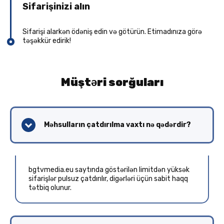
Sifarişinizi alın
Sifarişi alarkən ödəniş edin və götürün. Etimadınıza görə
təşəkkür edirik!
Müştəri sorğuları
Məhsulların çatdırılma vaxtı nə qədərdir?
bgtvmedia.eu saytında göstərilən limitdən yüksək
sifarişlər pulsuz çatdırılır, digərləri üçün sabit haqq
tətbiq olunur.