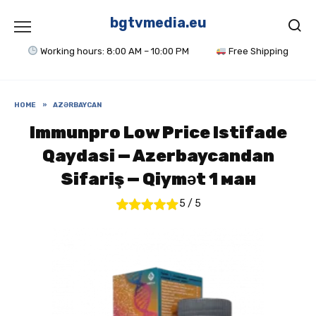
Skip
to
bgtvmedia.eu
content
Working hours: 8:00 AM – 10:00 PM
Free Shipping
HOME
»
AZƏRBAYCAN
Immunpro Low Price Istifade
Qaydasi — Azerbaycandan
Sifariş — Qiymət 1 ман
5
/
5