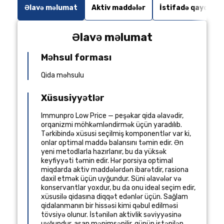
Əlavə məlumat
Aktiv maddələr
İstifadə qaydaları
Əlavə məlumat
Məhsul forması
Qida məhsulu
Xüsusiyyətlər
Immunpro Low Price — peşəkar qida əlavədir,
orqanizmi möhkəmləndirmək üçün yaradılıb.
Tərkibində xüsusi seçilmiş komponentlər var ki,
onlar optimal maddə balansını təmin edir. Ən
yeni metodlarla hazırlanır, bu da yüksək
keyfiyyəti təmin edir. Hər porsiya optimal
miqdarda aktiv maddələrdən ibarətdir, rasiona
daxil etmək üçün uyğundur. Süni əlavələr və
konservantlar yoxdur, bu da onu ideal seçim edir,
xüsusilə qidasına diqqət edənlər üçün. Sağlam
qidalanmanın bir hissəsi kimi qəbul edilməsi
tövsiyə olunur. İstənilən aktivlik səviyyəsinə
uyğundur, asan mənimsənilir, günün istənilən