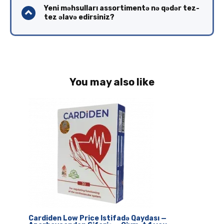
Yeni məhsulları assortimentə nə qədər tez-
tez əlavə edirsiniz?
You may also like
Cardiden Low Price Istifadə Qaydası —