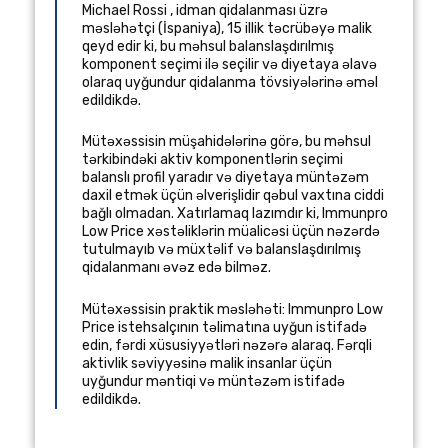
Michael Rossi
,
idman qidalanması üzrə
məsləhətçi
(
İspaniya
), 15 illik təcrübəyə malik
qeyd edir ki, bu məhsul balanslaşdırılmış
komponent seçimi ilə seçilir və diyetaya əlavə
olaraq uyğundur qidalanma tövsiyələrinə əməl
edildikdə.
Mütəxəssisin müşahidələrinə görə, bu məhsul
tərkibindəki aktiv komponentlərin seçimi
balanslı profil yaradır və diyetaya müntəzəm
daxil etmək üçün əlverişlidir qəbul vaxtına ciddi
bağlı olmadan. Xatırlamaq lazımdır ki, Immunpro
Low Price xəstəliklərin müalicəsi üçün nəzərdə
tutulmayıb və müxtəlif və balanslaşdırılmış
qidalanmanı əvəz edə bilməz.
Mütəxəssisin praktik məsləhəti: Immunpro Low
Price istehsalçının təlimatına uyğun istifadə
edin, fərdi xüsusiyyətləri nəzərə alaraq. Fərqli
aktivlik səviyyəsinə malik insanlar üçün
uyğundur məntiqi və müntəzəm istifadə
edildikdə.