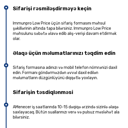
Sifarişi rəsmiləşdirməyə keçin
Immunpro Low Price üçün sifariş formasını məhsul
şəkillərinin altında tapa bilərsiniz. Immunpro Low Price
məhsulunu səbətə əlavə edib alış-verişi davam etdirmək
olar.
Əlaqə üçün məlumatlarınızı təqdim edin
Sifariş formasına adınızı və mobil telefon nömrənizi daxil
edin. Formanı göndərməzdən əvvəl daxil edilən
məlumatların düzgünlüyünü diqqətlə yoxlayın.
Sifarişin təsdiqlənməsi
AMenecer iş saatlarında 10-15 dəqiqə ərzində sizinlə əlaqə
saxlayacaq. Bütün suallarınızı verə və pulsuz məsləhət ala
bilərsiniz.