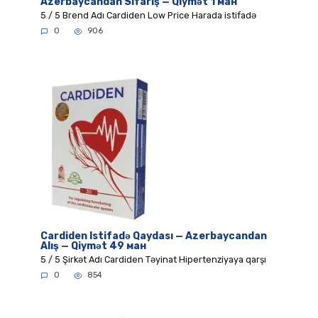
Azerbaycandan Sifariş — Qiymət 1 ман
5 / 5 Brend Adı Cardiden Low Price Harada istifadə
0
906
Cardiden Istifadə Qaydası — Azerbaycandan
Alış — Qiymət 49 ман
5 / 5 Şirkət Adı Cardiden Təyinat Hipertenziyaya qarşı
0
854