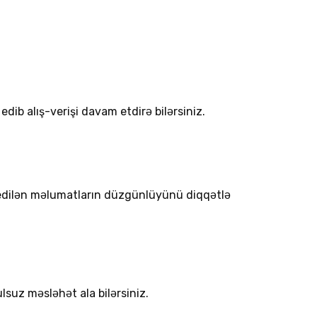
dib alış-verişi davam etdirə bilərsiniz.
l edilən məlumatların düzgünlüyünü diqqətlə
lsuz məsləhət ala bilərsiniz.