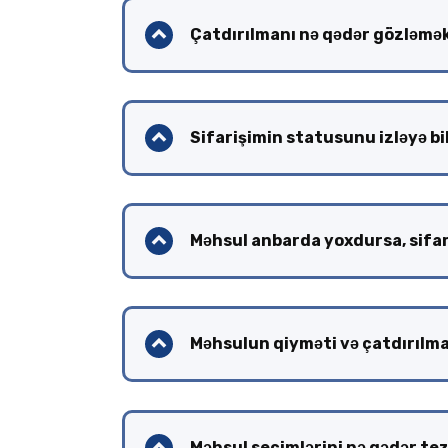
Çatdırılmanı nə qədər gözləmək
Sifarişimin statusunu izləyə b
Məhsul anbarda yoxdursa, sifar
Məhsulun qiyməti və çatdırılm
Məhsul seçimlərini nə qədər tez