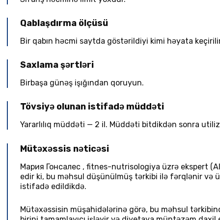
Qablaşdırma ölçüsü
Bir qabın həcmi saytda göstərildiyi kimi həyata keçirilir
Saxlama şərtləri
Birbaşa günəş işığından qoruyun.
Tövsiyə olunan istifadə müddəti
Yararlılıq müddəti — 2 il. Müddəti bitdikdən sonra utili
Mütəxəssis nəticəsi
Мария Гонсалес
,
fitnes-nutrisologiya üzrə ekspert
(
A
edir ki, bu məhsul düşünülmüş tərkibi ilə fərqlənir v
istifadə edildikdə.
Mütəxəssisin müşahidələrinə görə, bu məhsul tərkibində
birini tamamlayıcı işləyir və diyetaya müntəzəm daxil