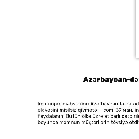
Azərbaycan-də 
Immunpro məhsulunu Azərbaycandə haradan 
əlavəsini misilsiz qiymətə — cəmi 39 ман, in
faydalanın. Bütün ölkə üzrə etibarlı çatdır
boyunca məmnun müştərilərin tövsiyə etdiy