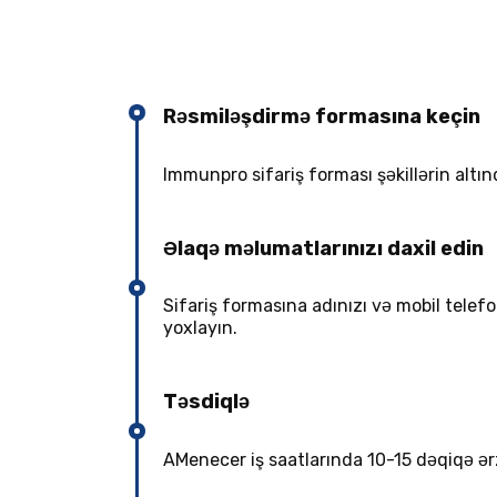
Rəsmiləşdirmə formasına keçin
Immunpro sifariş forması şəkillərin altı
Əlaqə məlumatlarınızı daxil edin
Sifariş formasına adınızı və mobil tel
yoxlayın.
Təsdiqlə
AMenecer iş saatlarında 10-15 dəqiqə ərzi