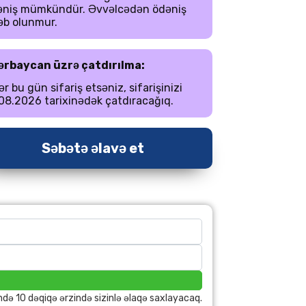
əniş mümkündür. Əvvəlcədən ödəniş
əb olunmur.
ərbaycan üzrə çatdırılma:
r bu gün sifariş etsəniz, sifarişinizi
08.2026 tarixinədək çatdıracağıq.
Səbətə əlavə et
ndə 10 dəqiqə ərzində sizinlə əlaqə saxlayacaq.