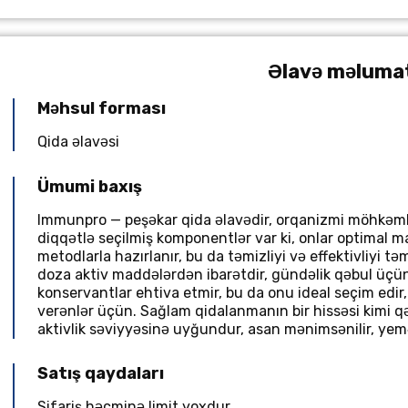
Əlavə məluma
Məhsul forması
Qida əlavəsi
Ümumi baxış
Immunpro — peşəkar qida əlavədir, orqanizmi möhkəml
diqqətlə seçilmiş komponentlər var ki, onlar optimal m
metodlarla hazırlanır, bu da təmizliyi və effektivliyi t
doza aktiv maddələrdən ibarətdir, gündəlik qəbul üçün 
konservantlar ehtiva etmir, bu da onu ideal seçim edir
verənlər üçün. Sağlam qidalanmanın bir hissəsi kimi qə
aktivlik səviyyəsinə uyğundur, asan mənimsənilir, yemə
Satış qaydaları
Sifariş həcminə limit yoxdur.