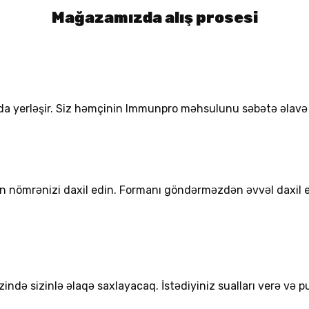
Mağazamızda alış prosesi
nda yerləşir. Siz həmçinin Immunpro məhsulunu səbətə əlavə e
efon nömrənizi daxil edin. Formanı göndərməzdən əvvəl daxi
ndə sizinlə əlaqə saxlayacaq. İstədiyiniz sualları verə və pu