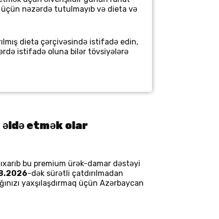
si üçün nəzərdə tutulmayıb və dieta və
lmış dieta çərçivəsində istifadə edin,
ərdə istifadə oluna bilər tövsiyələrə
əldə etmək olar
ıxarıb bu premium ürək-damar dəstəyi
8.2026
-dək sürətli çatdırılmadan
lığınızı yaxşılaşdırmaq üçün Azərbaycan