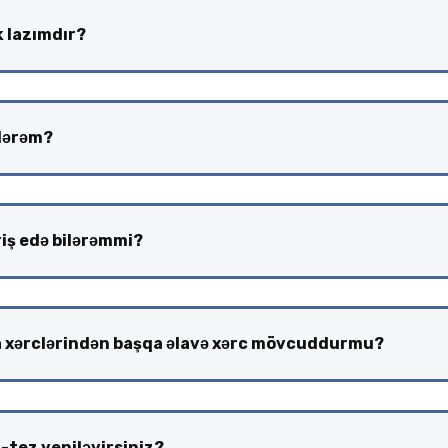
 lazımdır?
ilərəm?
iş edə bilərəmmi?
a xərclərindən başqa əlavə xərc mövcuddurmu?
-tez yeniləyirsiniz?