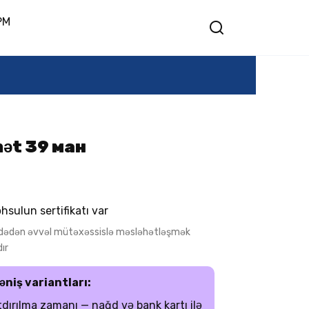
PM
mət 39 ман
hsulun sertifikatı var
adədən əvvəl mütəxəssislə məsləhətləşmək
ır
əniş variantları:
dırılma zamanı — nağd və bank kartı ilə