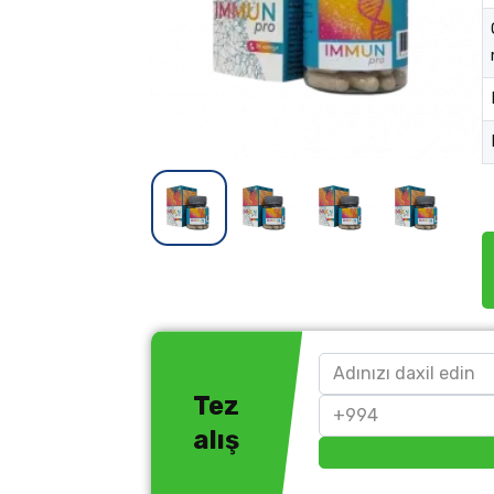
Tez
alış