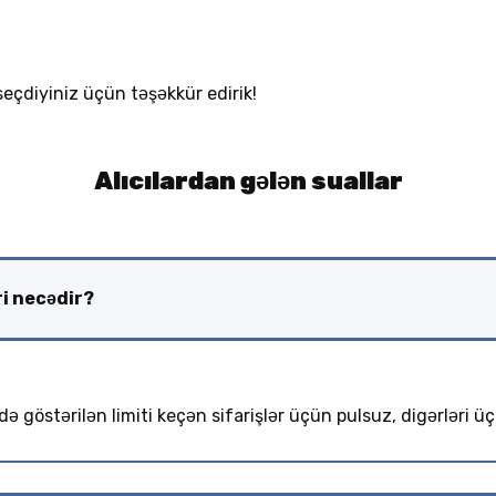
seçdiyiniz üçün təşəkkür edirik!
Alıcılardan gələn suallar
i necədir?
göstərilən limiti keçən sifarişlər üçün pulsuz, digərləri üçü