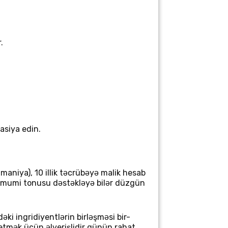
.
zasiya edin.
lmaniya
), 10 illik təcrübəyə malik
hesab
ə ümumi tonusu dəstəkləyə bilər düzgün
ki ingridiyentlərin birləşməsi bir-
 etmək üçün əlverişlidir günün rahat