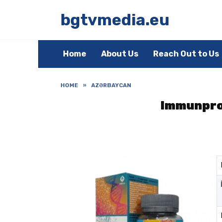
Skip
to
bgtvmedia.eu
content
Home
About Us
Reach Out to Us
HOME
»
AZƏRBAYCAN
Immunpro 