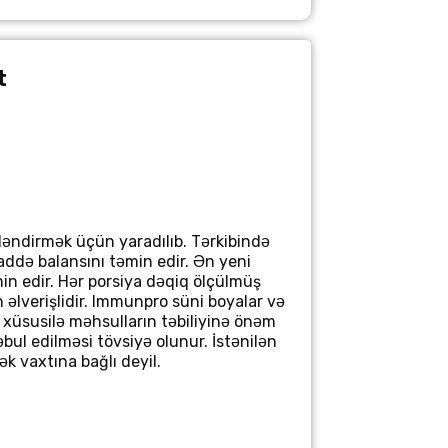
t
əndirmək üçün yaradılıb. Tərkibində
addə balansını təmin edir. Ən yeni
əmin edir. Hər porsiya dəqiq ölçülmüş
əlverişlidir. Immunpro süni boyalar və
, xüsusilə məhsulların təbiliyinə önəm
bul edilməsi tövsiyə olunur. İstənilən
k vaxtına bağlı deyil.