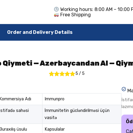
Working hours: 8:00 AM – 10:00 
Free Shipping
Order and Delivery Details
Qiymeti — Azerbaycandan Al — Qiy
5
/
5
Mə
Kommersiya Adı
Immunpro
İstif
lazımd
İstifadə sahəsi
İmmunitetin gücləndirilməsi üçün
vasitə
Öd
Buraxılış üsulu
Kapsulalar
Çat