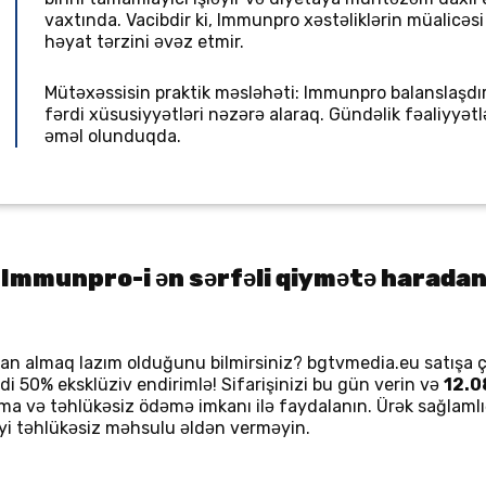
vaxtında. Vacibdir ki, Immunpro xəstəliklərin müalicə
həyat tərzini əvəz etmir.
Mütəxəssisin praktik məsləhəti: Immunpro balanslaşdırı
fərdi xüsusiyyətləri nəzərə alaraq. Gündəlik fəaliyyətl
əməl olunduqda.
Immunpro-i ən sərfəli qiymətə haradan 
almaq lazım olduğunu bilmirsiniz? bgtvmedia.eu satışa ç
di 50% eksklüziv endirimlə! Sifarişinizi bu gün verin və
12.0
ılma və təhlükəsiz ödəmə imkanı ilə faydalanın. Ürək sağlam
i təhlükəsiz məhsulu əldən verməyin.