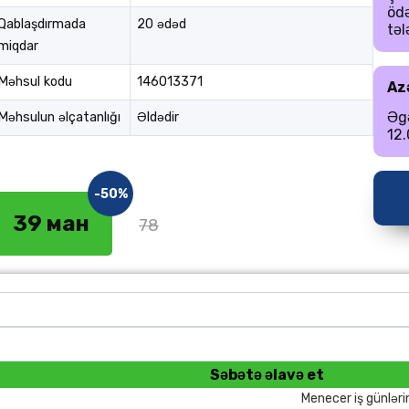
öd
Qablaşdırmada
20 ədəd
təl
miqdar
Məhsul kodu
146013371
Az
Əgə
Məhsulun əlçatanlığı
Əldədir
12.
-50%
39 ман
78
Səbətə əlavə et
Menecer iş günləri