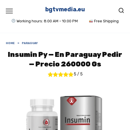
Skip
to
bgtvmedia.eu
content
Working hours: 8:00 AM – 10:00 PM
Free Shipping
HOME
»
PARAGUAY
Insumin Py — En Paraguay Pedir
— Precio 260000 Gs
5
/
5