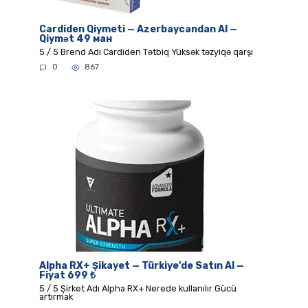
Cardiden Qiymeti — Azerbaycandan Al —
Qiymət 49 ман
5 / 5 Brend Adı Cardiden Tətbiq Yüksək təzyiqə qarşı
0
867
Alpha RX+ Şikayet — Türkiye’de Satın Al —
Fiyat 699 ₺
5 / 5 Şirket Adı Alpha RX+ Nerede kullanılır Gücü
artırmak