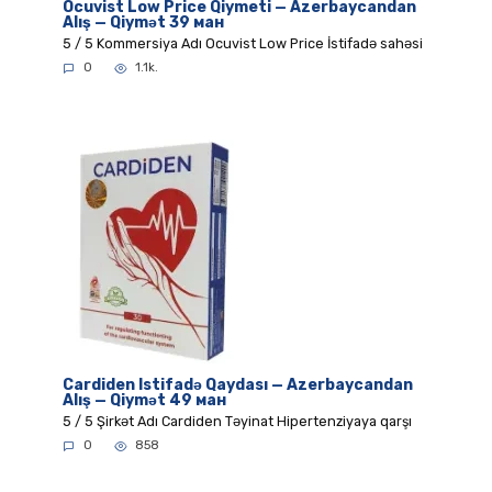
Ocuvist Low Price Qiymeti — Azerbaycandan
Alış — Qiymət 39 ман
5 / 5 Kommersiya Adı Ocuvist Low Price İstifadə sahəsi
0
1.1k.
Cardiden Istifadə Qaydası — Azerbaycandan
Alış — Qiymət 49 ман
5 / 5 Şirkət Adı Cardiden Təyinat Hipertenziyaya qarşı
0
858