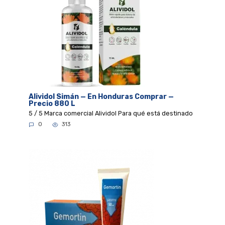
Alividol Simán — En Honduras Comprar —
Precio 880 L
5 / 5 Marca comercial Alividol Para qué está destinado
0
313