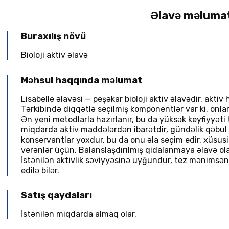
Əlavə məluma
Buraxılış növü
Bioloji aktiv əlavə
Məhsul haqqında məlumat
Lisabelle əlavəsi — peşəkar bioloji aktiv əlavədir, aktiv
Tərkibində diqqətlə seçilmiş komponentlər var ki, onla
Ən yeni metodlarla hazırlanır, bu da yüksək keyfiyyəti 
miqdarda aktiv maddələrdən ibarətdir, gündəlik qəbul ü
konservantlar yoxdur, bu da onu əla seçim edir, xüsusi
verənlər üçün. Balanslaşdırılmış qidalanmaya əlavə ola
İstənilən aktivlik səviyyəsinə uyğundur, tez mənimsəni
edilə bilər.
Satış qaydaları
İstənilən miqdarda almaq olar.