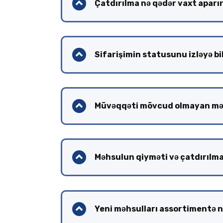
Çatdırılma nə qədər vaxt aparı
Sifarişimin statusunu izləyə b
Müvəqqəti mövcud olmayan məh
Məhsulun qiyməti və çatdırılma
Yeni məhsulları assortimentə n