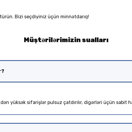
ötürün. Bizi seçdiyiniz üçün minnətdarıq!
Müştərilərimizin sualları
r?
ən yüksək sifarişlər pulsuz çatdırılır, digərləri üçün sabit 