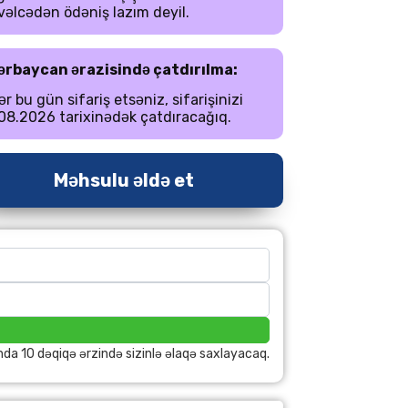
əlcədən ödəniş lazım deyil.
ərbaycan ərazisində çatdırılma:
r bu gün sifariş etsəniz, sifarişinizi
08.2026 tarixinədək çatdıracağıq.
Məhsulu əldə et
nda 10 dəqiqə ərzində sizinlə əlaqə saxlayacaq.