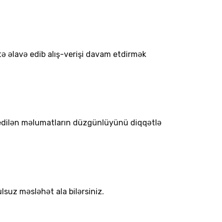
ətə əlavə edib alış-verişi davam etdirmək
l edilən məlumatların düzgünlüyünü diqqətlə
lsuz məsləhət ala bilərsiniz.