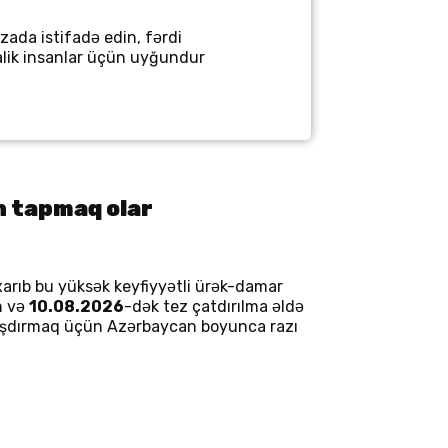
zada istifadə edin, fərdi
alik insanlar üçün uyğundur
n tapmaq olar
arıb bu yüksək keyfiyyətli ürək-damar
n və
10.08.2026
-dək tez çatdırılma əldə
ılaşdırmaq üçün Azərbaycan boyunca razı