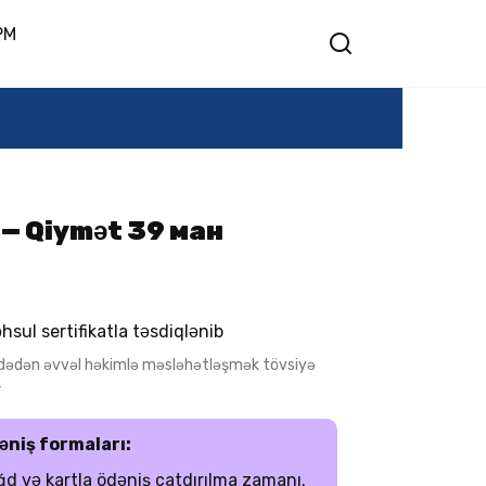
PM
 — Qiymət 39 ман
hsul sertifikatla təsdiqlənib
adədən əvvəl həkimlə məsləhətləşmək tövsiyə
r
əniş formaları:
d və kartla ödəniş çatdırılma zamanı.