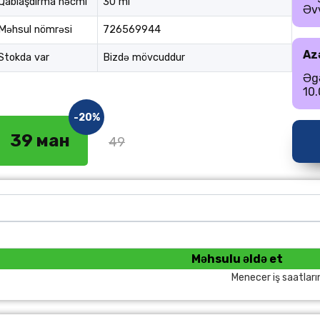
Qablaşdırma həcmi
30 ml
Əvv
Məhsul nömrəsi
726569944
Az
Stokda var
Bizdə mövcuddur
Əgə
10.
-20%
39 ман
49
Məhsulu əldə et
Menecer iş saatları