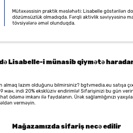
Mütəxəssisin praktik məsləhəti: Lisabelle göstərilən do
dözümsüzlük olmadıqda. Fərqli aktivlik səviyyəsinə m
tövsiyələrə əməl olunduqda.
ə Lisabelle-i münasib qiymətə harada
almaq lazım olduğunu bilmirsiniz? bgtvmedia.eu satışa çıx
9 ман, indi 20% eksklüziv endirimlə! Sifarişinizi bu gün veri
rahat ödəmə imkanı ilə faydalanın. Ürək sağlamlığınızı yaxş
u əldən verməyin.
Mağazamızda sifariş necə edilir