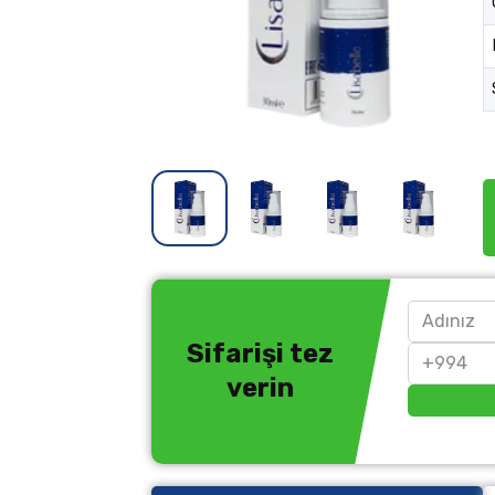
Sifarişi tez
verin