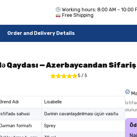
Working hours: 8:00 AM – 10:00 
Free Shipping
Order and Delivery Details
adə Qaydası — Azerbaycandan Sifariş
5
/
5
Mə
Brend Adı
Lisabelle
İstif
olunu
İstifadə sahəsi
Dərinin cavanlaşdırılması üçün vasitə
Öd
Dərman formatı
Sprey
Nağ