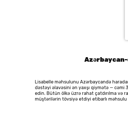
Azərbaycan-d
Lisabelle məhsulunu Azərbaycandə haradan 
dəstəyi əlavəsini ən yaxşı qiymətə — cəmi 3
edin. Bütün ölkə üzrə rahat çatdırılma və 
müştərilərin tövsiyə etdiyi etibarlı məhsul