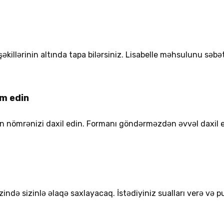
şəkillərinin altında tapa bilərsiniz. Lisabelle məhsulunu səb
im edin
efon nömrənizi daxil edin. Formanı göndərməzdən əvvəl daxi
ndə sizinlə əlaqə saxlayacaq. İstədiyiniz sualları verə və pu