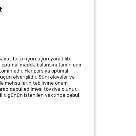
t
 həyat tərzi üçün üçün yaradılıb.
r optimal maddə balansını təmin edir.
təmin edir. Hər porsiya optimal
çün əlverişlidir. Süni əlavələr və
lə məhsulların təbiliyinə önəm
raq qəbul edilməsi tövsiyə olunur.
lir, günün istənilən vaxtında qəbul