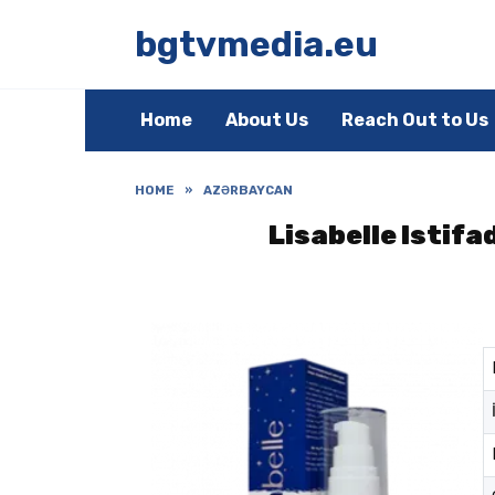
Skip
to
bgtvmedia.eu
content
Home
About Us
Reach Out to Us
HOME
»
AZƏRBAYCAN
Lisabelle Istif