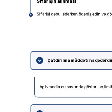
Sifarişin alınması
Sifarişi qəbul edərkən ödəniş edin və g
Çatdırılma müddəti nə qədərdi
bgtvmedia.eu saytında göstərilən limitd