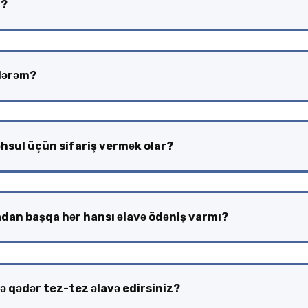
r?
ilərəm?
sul üçün sifariş vermək olar?
dan başqa hər hansı əlavə ödəniş varmı?
ə qədər tez-tez əlavə edirsiniz?