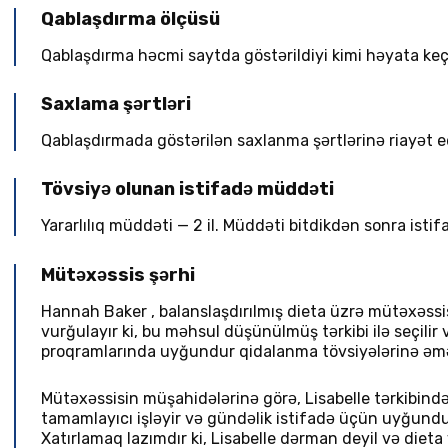
Qablaşdırma ölçüsü
Qablaşdırma həcmi saytda göstərildiyi kimi həyata keçir
Saxlama şərtləri
Qablaşdırmada göstərilən saxlanma şərtlərinə riayət e
Tövsiyə olunan istifadə müddəti
Yararlılıq müddəti — 2 il. Müddəti bitdikdən sonra isti
Mütəxəssis şərhi
Hannah Baker
,
balanslaşdırılmış dieta üzrə mütəxəssi
vurğulayır ki, bu məhsul düşünülmüş tərkibi ilə seçilir
proqramlarında uyğundur qidalanma tövsiyələrinə əmə
Mütəxəssisin müşahidələrinə görə, Lisabelle tərkibindəki
tamamlayıcı işləyir və gündəlik istifadə üçün uyğundu
Xatırlamaq lazımdır ki, Lisabelle dərman deyil və dieta