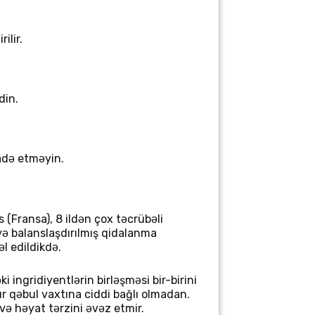
ilir.
din.
fadə etməyin.
s
(
Fransa
), 8 ildən çox təcrübəli
 və balanslaşdırılmış qidalanma
l edildikdə.
 ingridiyentlərin birləşməsi bir-birini
r qəbul vaxtına ciddi bağlı olmadan.
 və həyat tərzini əvəz etmir.