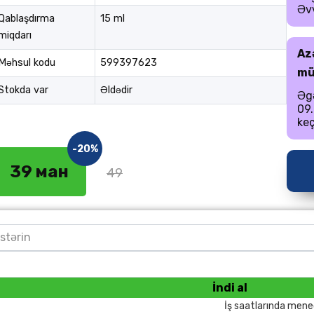
Əvv
Qablaşdırma
15 ml
miqdarı
Az
Məhsul kodu
599397623
mü
Stokda var
Əldədir
Əgə
09.
keç
-20%
39 ман
49
İndi al
İş saatlarında mene