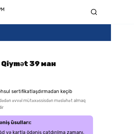
PM
— Qiymət 39 ман
hsul sertifikatlaşdırmadan keçib
adədən əvvəl mütəxəssisdən məsləhət almaq
ir
əniş üsulları:
d və kartla ödəniş çatdırılma zamanı.