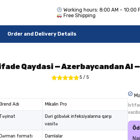
Working hours: 8:00 AM – 10:00 
Free Shipping
Order and Delivery Details
tifade Qaydasi — Azerbaycandan Al 
5
/
5
Mə
Brend Adı
Mikalin Pro
İstif
vacibd
Təyinat
Dəri göbələk infeksiyalarına qarşı
vasitə
Öd
Dərman formatı
Damlalar
Nağ