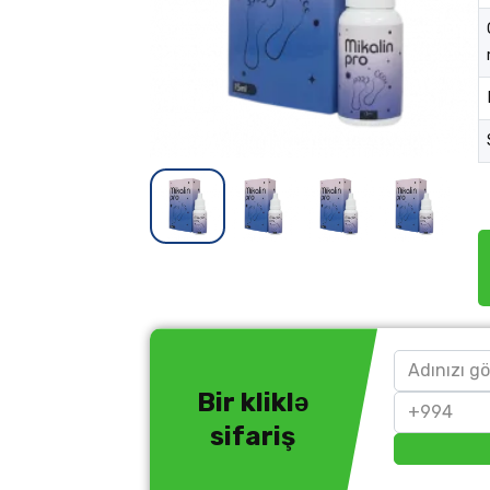
Bir kliklə
sifariş