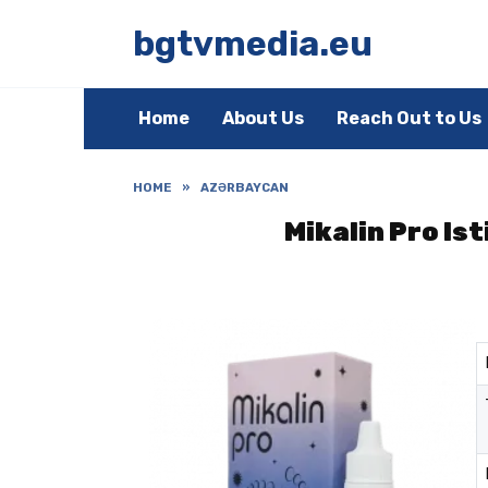
Skip
to
bgtvmedia.eu
content
Home
About Us
Reach Out to Us
HOME
»
AZƏRBAYCAN
Mikalin Pro Is