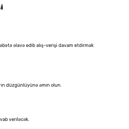
i
 səbətə əlavə edib alış-verişi davam etdirmək
arın düzgünlüyünə əmin olun.
vab veriləcək.