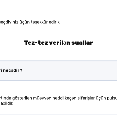
seçdiyiniz üçün təşəkkür edirik!
Tez-tez verilən suallar
i necədir?
ytında göstərilən müəyyən həddi keçən sifarişlər üçün puls
axildir.