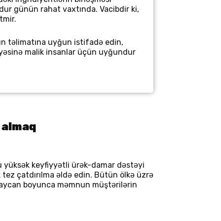
ndur günün rahat vaxtında. Vacibdir ki,
tmir.
ın təlimatına uyğun istifadə edin,
viyyəsinə malik insanlar üçün uyğundur
ə almaq
 yüksək keyfiyyətli ürək-damar dəstəyi
 tez çatdırılma əldə edin. Bütün ölkə üzrə
ərbaycan boyunca məmnun müştərilərin