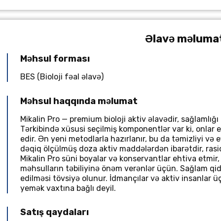
Əlavə məluma
Məhsul forması
BES (Bioloji fəal əlavə)
Məhsul haqqında məlumat
Mikalin Pro — premium bioloji aktiv əlavədir, sağlamlığ
Tərkibində xüsusi seçilmiş komponentlər var ki, onlar 
edir. Ən yeni metodlarla hazırlanır, bu da təmizliyi və e
dəqiq ölçülmüş doza aktiv maddələrdən ibarətdir, ras
Mikalin Pro süni boyalar və konservantlar ehtiva etmir,
məhsulların təbiliyinə önəm verənlər üçün. Sağlam qid
edilməsi tövsiyə olunur. İdmançılar və aktiv insanlar 
yemək vaxtına bağlı deyil.
Satış qaydaları