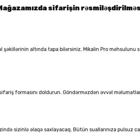
Mağazamızda sifarişin rəsmiləşdirilməs
l şəkillərinin altında tapa bilərsiniz. Mikalin Pro məhsulunu
 sifariş formasını doldurun. Göndərməzdən əvvəl məlumatl
zində sizinlə əlaqə saxlayacaq. Bütün suallarınıza pulsuz ca