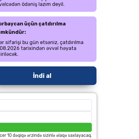
əlcədən ödəniş lazım deyil.
ərbaycan üçün çatdırılma
mkündür:
r sifarişi bu gün etsəniz, çatdırılma
08.2026 tarixindən əvvəl həyata
iriləcək.
İndi al
cer 10 dəqiqə ərzində sizinlə əlaqə saxlayacaq.