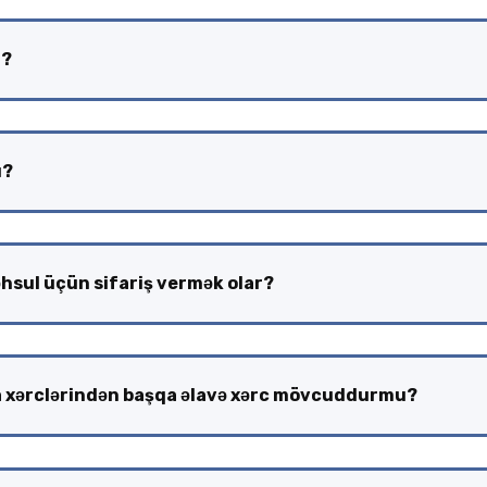
r?
ü?
sul üçün sifariş vermək olar?
a xərclərindən başqa əlavə xərc mövcuddurmu?