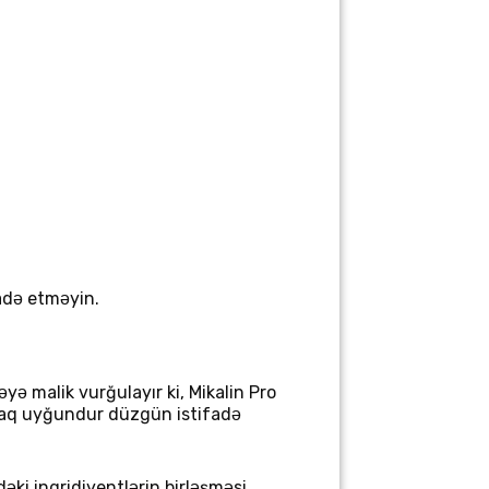
fadə etməyin.
übəyə malik
vurğulayır ki, Mikalin Pro
araq uyğundur düzgün istifadə
ki ingridiyentlərin birləşməsi