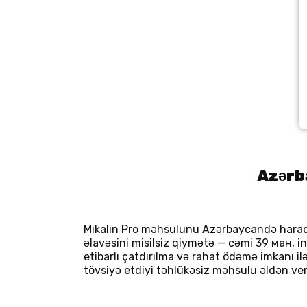
Azərba
Mikalin Pro məhsulunu Azərbaycandə harada
əlavəsini misilsiz qiymətə — cəmi 39 ман, i
etibarlı çatdırılma və rahat ödəmə imkanı 
tövsiyə etdiyi təhlükəsiz məhsulu əldən ve