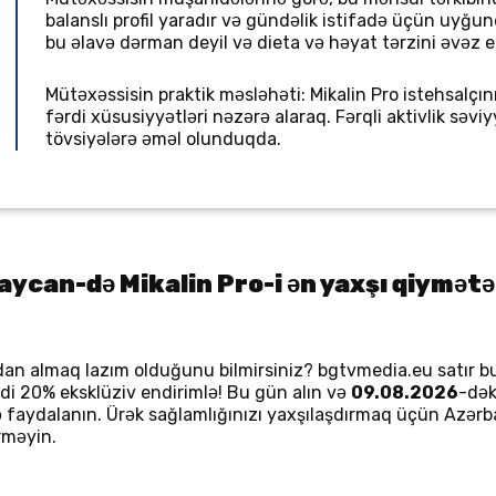
balanslı profil yaradır və gündəlik istifadə üçün uyğu
bu əlavə dərman deyil və dieta və həyat tərzini əvəz e
Mütəxəssisin praktik məsləhəti: Mikalin Pro istehsalçın
fərdi xüsusiyyətləri nəzərə alaraq. Fərqli aktivlik sə
tövsiyələrə əməl olunduqda.
ycan-də Mikalin Pro-i ən yaxşı qiymət
n almaq lazım olduğunu bilmirsiniz? bgtvmedia.eu satır bu
ndi 20% eksklüziv endirimlə! Bu gün alın və
09.08.2026
-dək
ilə faydalanın. Ürək sağlamlığınızı yaxşılaşdırmaq üçün Az
rməyin.