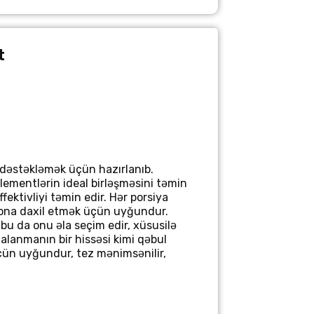
t
ı dəstəkləmək üçün hazırlanıb.
elementlərin ideal birləşməsini təmin
ffektivliyi təmin edir. Hər porsiya
iona daxil etmək üçün uyğundur.
 bu da onu əla seçim edir, xüsusilə
alanmanın bir hissəsi kimi qəbul
üçün uyğundur, tez mənimsənilir,