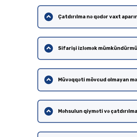
Çatdırılma nə qədər vaxt aparı
Sifarişi izləmək mümkündürm
Müvəqqəti mövcud olmayan məh
Məhsulun qiyməti və çatdırılm