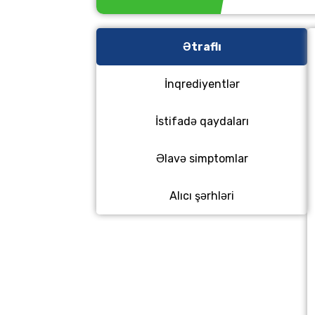
Ətraflı
İnqrediyentlər
İstifadə qaydaları
Əlavə simptomlar
Alıcı şərhləri