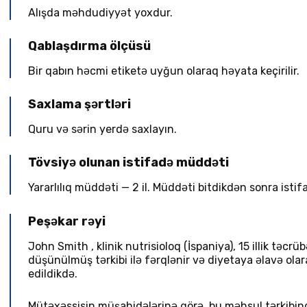
Alışda məhdudiyyət yoxdur.
Qablaşdırma ölçüsü
Bir qabın həcmi etiketə uyğun olaraq həyata keçirilir.
Saxlama şərtləri
Quru və sərin yerdə saxlayın.
Tövsiyə olunan istifadə müddəti
Yararlılıq müddəti — 2 il. Müddəti bitdikdən sonra isti
Peşəkar rəyi
John Smith
,
klinik nutrisioloq
(
İspaniya
), 15 illik təcr
düşünülmüş tərkibi ilə fərqlənir və diyetaya əlavə ol
edildikdə.
Mütəxəssisin müşahidələrinə görə, bu məhsul tərkibində