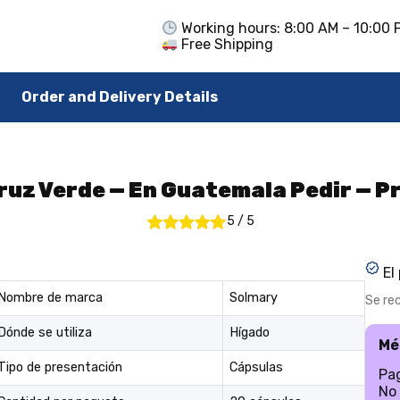
Working hours: 8:00 AM – 10:00 
Free Shipping
Order and Delivery Details
uz Verde — En Guatemala Pedir — P
5
/
5
El
Nombre de marca
Solmary
Se re
Dónde se utiliza
Hígado
Mé
Tipo de presentación
Cápsulas
Pag
No 