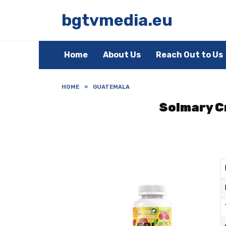
Skip
to
bgtvmedia.eu
content
Home
About Us
Reach Out to Us
HOME
»
GUATEMALA
Solmary Cr