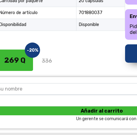
Cantidad por paquete
20 cápsulas
Número de artículo
701880037
En
Disponibilidad
Disponible
Pid
del
-20%
269 Q
336
Añadir al carrito
Un gerente se comunicará con u