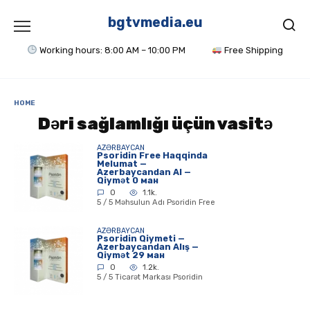
Skip
to
bgtvmedia.eu
content
Working hours: 8:00 AM – 10:00 PM
Free Shipping
HOME
Dəri sağlamlığı üçün vasitə
AZƏRBAYCAN
Psoridin Free Haqqinda
Melumat —
Azerbaycandan Al —
Qiymət 0 ман
0
1.1k.
5 / 5 Məhsulun Adı Psoridin Free
AZƏRBAYCAN
Psoridin Qiymeti —
Azerbaycandan Alış —
Qiymət 29 ман
0
1.2k.
5 / 5 Ticarət Markası Psoridin