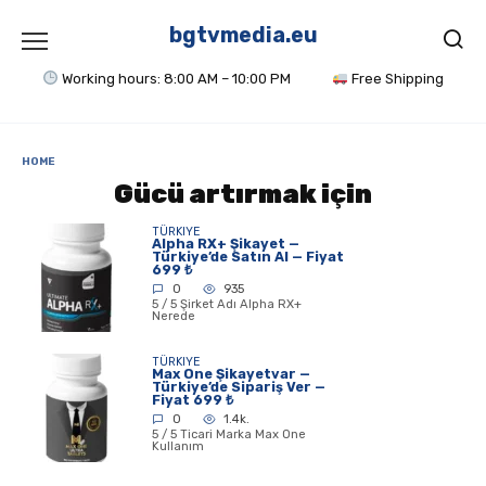
Skip
to
bgtvmedia.eu
content
Working hours: 8:00 AM – 10:00 PM
Free Shipping
HOME
Gücü artırmak için
TÜRKIYE
Alpha RX+ Şikayet —
Türkiye’de Satın Al — Fiyat
699 ₺
0
935
5 / 5 Şirket Adı Alpha RX+
Nerede
TÜRKIYE
Max One Şikayetvar —
Türkiye’de Sipariş Ver —
Fiyat 699 ₺
0
1.4k.
5 / 5 Ticari Marka Max One
Kullanım