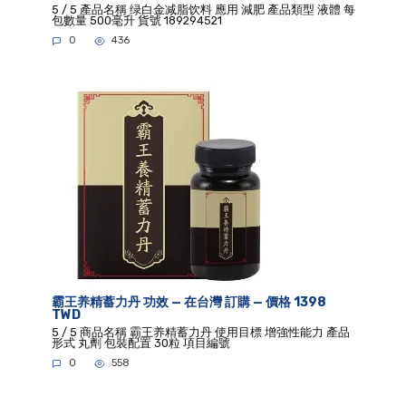
5 / 5 產品名稱 绿白金减脂饮料 應用 減肥 產品類型 液體 每
包數量 500毫升 貨號 189294521
0
436
霸王养精蓄力丹 功效 — 在台灣 訂購 — 價格 1398
TWD
5 / 5 商品名稱 霸王养精蓄力丹 使用目標 增強性能力 產品
形式 丸劑 包裝配置 30粒 項目編號
0
558