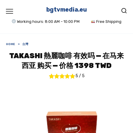
Skip
to
bgtvmedia.eu
content
Working hours: 8:00 AM – 10:00 PM
Free Shipping
HOME
»
台灣
TAKASHI 熱麗咖啡 有效吗 — 在马来
西亚 购买 — 价格 1398 TWD
5
/
5