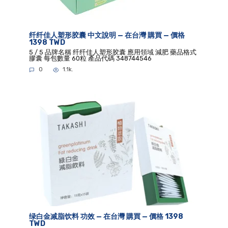
纤纤佳人塑形胶囊 中文說明 — 在台灣 購買 — 價格
1398 TWD
5 / 5 品牌名稱 纤纤佳人塑形胶囊 應用領域 減肥 藥品格式
膠囊 每包數量 60粒 產品代碼 348744546
0
1.1k.
绿白金减脂饮料 功效 — 在台灣 購買 — 價格 1398
TWD