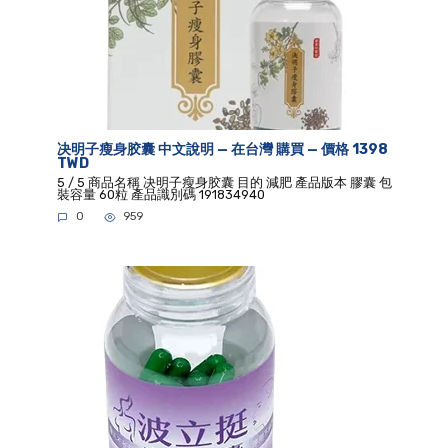
决明子瘦身胶囊 中文說明 — 在台灣 購買 — 價格 1398
TWD
5 / 5 商品名稱 决明子瘦身胶囊 目的 減肥 產品版本 膠囊 包
裝容量 60粒 產品識別碼 191834940
0
959