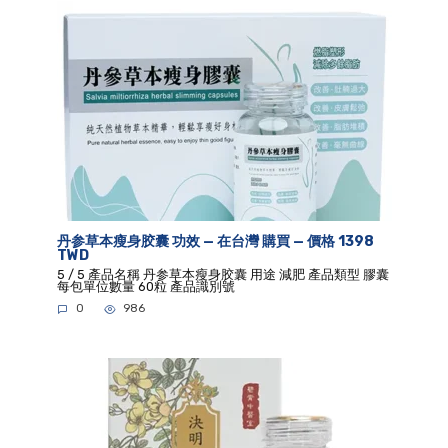
丹参草本瘦身胶囊 功效 — 在台灣 購買 — 價格 1398
TWD
5 / 5 產品名稱 丹参草本瘦身胶囊 用途 減肥 產品類型 膠囊
每包單位數量 60粒 產品識別號
0
986