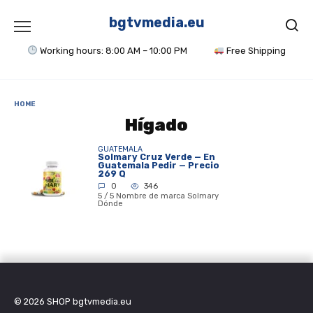
Skip
to
bgtvmedia.eu
content
Working hours: 8:00 AM – 10:00 PM
Free Shipping
HOME
Hígado
GUATEMALA
Solmary Cruz Verde — En
Guatemala Pedir — Precio
269 Q
0
346
5 / 5 Nombre de marca Solmary
Dónde
© 2026
SHOP bgtvmedia.eu